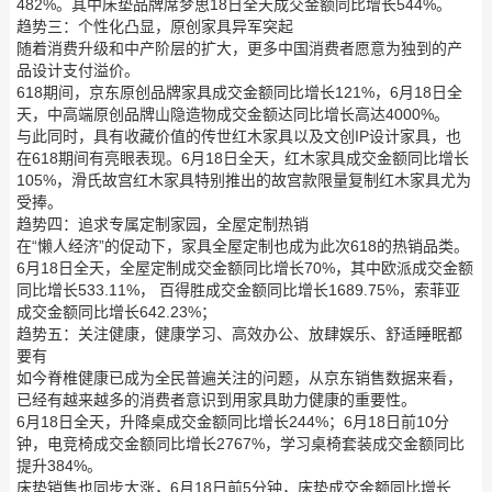
482%。其中床垫品牌席梦思18日全天成交金额同比增长544%。
趋势三：个性化凸显，原创家具异军突起
随着消费升级和中产阶层的扩大，更多中国消费者愿意为独到的产
品设计支付溢价。
618期间，京东原创品牌家具成交金额同比增长121%，6月18日全
天，中高端原创品牌山隐造物成交金额达同比增长高达4000%。
与此同时，具有收藏价值的传世红木家具以及文创IP设计家具，也
在618期间有亮眼表现。6月18日全天，红木家具成交金额同比增长
105%，滑氏故宫红木家具特别推出的故宫款限量复制红木家具尤为
受捧。
趋势四：追求专属定制家园，全屋定制热销
在“懒人经济”的促动下，家具全屋定制也成为此次618的热销品类。
6月18日全天，全屋定制成交金额同比增长70%，其中欧派成交金额
同比增长533.11%， 百得胜成交金额同比增长1689.75%，索菲亚
成交金额同比增长642.23%；
趋势五：关注健康，健康学习、高效办公、放肆娱乐、舒适睡眠都
要有
如今脊椎健康已成为全民普遍关注的问题，从京东销售数据来看，
已经有越来越多的消费者意识到用家具助力健康的重要性。
6月18日全天，升降桌成交金额同比增长244%；6月18日前10分
钟，电竞椅成交金额同比增长2767%，学习桌椅套装成交金额同比
提升384%。
床垫销售也同步大涨，6月18日前5分钟，床垫成交金额同比增长