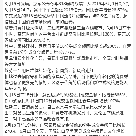
6月19日凌晨，京东公布今年618最终战绩：从2019年6月1日0点到
6月18日24点，累计下单金额达2015亿元，同比去年增长26.57%。
京东发起的618已经成为整个中国的消费盛宴，与7.5亿消费者共同
描绘出中国消费市场磅礴向前的画卷。
随着消费升级大潮从一二线城市蔓延到三至六线城市，6月18日前半
小时，京东时尚居家平台事业群成交额同比增长超过138%，京东居
家成交额同比135%以上。
其中，家装建材、家居日用前10分钟成交额同比增长超200%，自营
家具前1分钟成交金额同比增长377%。
家具消费个性化凸显，呈现出新国货与新风格走红、全屋定制热销
等六大趋势。
趋势一：用户群体年轻化，新国货、新风格走红
相比过去偏保守和趋同的家具审美品味，当下更为年轻化的消费群
体也有了更多元的偏好，区别于传统的后现代和新中式风格更能入
年轻人的眼。
6月18日前15分钟，意式后现代风格家具成交金额同比增长665%；
新中式家具6月1日前10分钟成交金额同比去年同期增长107%。
趋势二：首选高品质，自营家具与高端进口家具表现亮眼
出于对品质生活的追求，消费者在挑选家具时，无论国产还是进
口，对于高品质的产品都青睐有加。
6月18日前1分钟，自营家具成交金额前10分钟成交金额同比增长
278%。6月18日全天，国际进口品牌家具成交金额同比去年增长