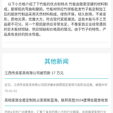
以下小方格介绍了下竹板的优点和特点:竹板由致密坚硬的材料制
成，能够抵抗弯曲和磨损。竹板材供应竹拼板批发竹子板定制加工
后的厨房竹制品采用天然材料制成，绿色环保，经久耐用，不易变
形，质地光滑，优雅大方，符合现代家居潮流。这些木板与手工艺
品密不可分。另一个原因是供应非常充足，不像家具企业经常遇到
的实木板材短缺、供应短缺和价格高的情况。由于竹子的特性，产
品具有良好的防水性能。
其他新闻
江西传良家具有限公司被罚款 17 万元
近日，江西传良家具有限公司因涉嫌未按照规定使用污染防治设施，被赣州市
南康生态环境局罚款人民...
70-01-01
高档家居全屋定制抢占家居新蓝海，联邦高登2024建博会载誉收官
历时4天的广州建博会，汇聚了来自四面八方的行业精英，共同展望家居行业