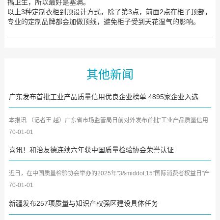
搞卫生，所以最好是塞满。
以上3种定制衣柜到顶设计方式，除了第3点，前面2点在柜子顶部，
专业的定制品牌都会加做顶线，避免柜子受到天花湿气的影响。
其他新闻
广东发布首批工业产品质量信用优良企业榜单 4895家企业入选
本报讯 （记者王 越）广东省市场监管局日前对外发布首批"工业产品质量信用
优良企业榜单"，共4895...
70-01-01
喜讯！和治友德连续六年获中国质量检验协会荣誉认证
近日，在中国质量检验协会举办的2025年"3&middot;15"国际消费者权益日"产
品和服务质量诚信承诺"主...
70-01-01
新疆发布257项质量与知识产权强区建设具体任务