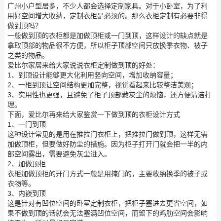
广州小户型居多，不少人都会选择定制家具。对于小卧室，为了利
用好空间增大收纳，定制衣柜是必须的。那么衣柜定制有必要非得
做到顶吗？
一般做到顶的衣柜都是加做顶柜或一门到顶，这样设计的缺点就是
拿取顶部的物品很不方便，所以柜子顶部空间只放换季衣物、被子
之类的物品。
爱比尔家居来给大家说说衣柜定制做到顶的好处：
1、到顶设计能够更大化利用竖向空间，增加收纳容量；
2、一柜到顶让空间结构更加完整，视觉看起来比较整洁美观；
3、实用性也更强，且避免了柜子顶部藏灰尘的烦恼，还方便清洁打
理。
下面，爱比尔再来给大家鉴赏一下做到顶的衣柜设计方式
1、一门到顶
这种设计常见的是用在推拉门衣柜上，把推拉门做到顶，这样无需
加做顶柜，但要做好防尘的措施。因为柜子打开门就会把一半的内
部空间露出，需要避免灰尘进入。
2、加做顶柜
衣柜加做顶柜的开门方式一般是用掩门的，主要收纳换季的被子或
衣物等。
3、内嵌到顶
这是针对有凹位空间的卧室定制衣柜，把柜子塞进去更省空间，如
果不做到顶的话就会无法塞满凹位空间，而留下的鸡肋空间会影响