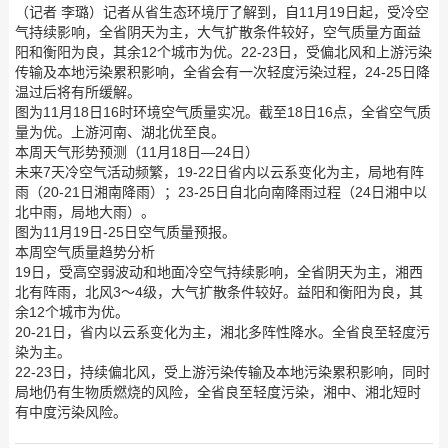
（记者 李璐）记者从省生态环境厅了解到，自11月19日起，受冷空
气持续影响，全省阴天为主，大气扩散条件较好，空气质量方面益
阳和衡阳为良，其余12个城市为优。22-23日，受偏北风和上游污染
传输及本地污染累积影响，全省会有一次轻度污染过程，24-25日降
温过后将有所缓解。
图为11月18日16时环境空气质量实况。截至18日16点，全省空气质
量为优。上游河南、湖北优至良。
本周天气形势预测（11月18日—24日）
未来7天冷空气活动频繁，19-22日省内以云系变化为主，局地有阵
雨（20-21日湘南降雨）；23-25日自北向南降雨过程（24日湘中以
北中雨，局地大雨）。
图为11月19日-25日空气质量预报。
本周空气质量趋势分析
19日，受高空弱波动和地面冷空气持续影响，全省阴天为主，湘西
北有阵雨，北风3～4级，大气扩散条件较好。益阳和衡阳为良，其
余12个城市为优。
20-21日，省内以云系变化为主，湘北多阵性降水。全省良至轻度污
染为主。
22-23日，持续偏北风，受上游污染传输及本地污染累积影响，同时
局地仍有生物质燃烧的风险，全省良至轻度污染，湘中、湘北短时
有中度污染风险。