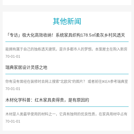
其他新闻
「专访」极大化高效收纳！系统家具织构178.5㎡柔灰乡村风透天
宅
能拥有属于自己的独栋透天建筑，是许多都市人的梦想。本案屋主在购入新房
后，除了期待能将收纳极...
70-01-01
瑞典家居设计灵感之地
你有没有曾经在装修时去网上搜索"北欧风"的图片？ 或者前往IKEA参考瑞典室
内设计方案？ 疫情结...
70-01-01
木材化学科普：红木家具卖得贵，是有原因的
木材是人类最早使用的材料之一，它具有独特的优良性质，在家具用材中占有
重要地位。虽然新型材料...
70-01-01