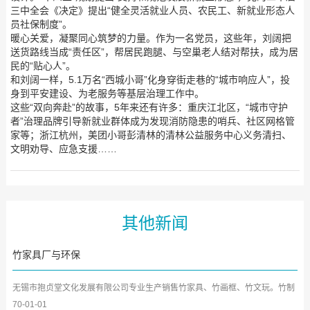
三中全会《决定》提出“健全灵活就业人员、农民工、新就业形态人
员社保制度”。
暖心关爱，凝聚同心筑梦的力量。作为一名党员，这些年，刘阔把
送货路线当成“责任区”，帮居民跑腿、与空巢老人结对帮扶，成为居
民的“贴心人”。
和刘阔一样，5.1万名“西城小哥”化身穿街走巷的“城市响应人”，投
身到平安建设、为老服务等基层治理工作中。
这些“双向奔赴”的故事，5年来还有许多：重庆江北区，“城市守护
者”治理品牌引导新就业群体成为发现消防隐患的哨兵、社区网格管
家等；浙江杭州，美团小哥彭清林的清林公益服务中心义务清扫、
文明劝导、应急支援……
其他新闻
竹家具厂与环保
无锡市抱贞堂文化发展有限公司专业生产销售竹家具、竹画框、竹文玩。竹制
家居由工艺美术师许克...
70-01-01