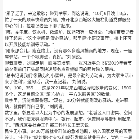
“累了乏了，来这歇歇；碰到啥事，到这说说。”10月6日晚上8点，
忙了一天的顺丰快递员刘阔，推开北京西城区大栅栏街道党群服务
中心的门，拉着记者坐下聊了起来。
“瞧，充电宝、饮水机、微波炉、医药箱等一应俱全。”刘阔带着记者
转了起来，“这个空间是‘暖心驿站’，那里是‘小哥议事厅’，楼上还可
以开展技能培训等活动。”
“刚来那会儿，跑在路上，没有那么多遮风挡雨的地方，现在，一座
座驿站，一个个歇脚点，真好。”刘阔说。
聊着聊着，刘阔走到一面展览墙前，一张习近平总书记2019年春节
前夕到前门石头胡同快递服务点看望慰问的照片映入眼帘。
“总书记说我们‘像勤劳的小蜜蜂，是最辛勤的劳动者，为大家生活带
来了便利’，这句话，我一直记着。”刘阔说。
80、100、355……这是2021年以来西城区驿站数量的变化；1500
多个，这是目前全区“‘骑’心协力一平方米服务区”的数量。
数字里，沉淀着获得感。“现在，10分钟就能到暖心驿站。走进驿
站，就像回到自己家。”刘阔说。
数字里，彰显着以人民为中心的发展思想。“老城区人口密集、空间
不足，我们把党群服务中心、银行、超市、保安岗亭等都利用起来
了。”西城区委社会工作部三科科长王宏天说。
民生无小事。8400万新就业群体的急难愁盼，纳入国家发展的顶层
设计。“十四五”规划提出“支持和规范发展新就业形态”，党的二十届