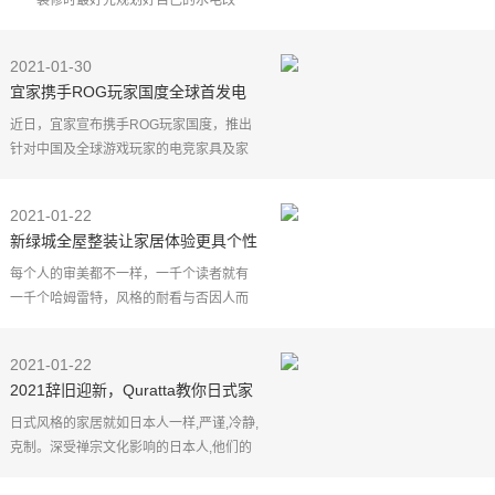
装修时最好先规划好自己的水电改
造，并要求施工人员按计划直接布线，否
则容易引起纠纷。
2021-01-30
一般房屋装修时，最好不要达成口头
宜家携手ROG玩家国度全球首发电
协议，一定要
竞家具及家居产品系列
近日，宜家宣布携手ROG玩家国度，推出
针对中国及全球游戏玩家的电竞家具及家
居产品系列，借助双方在家居生活及游戏
领域的洞察与专长，为中国及全球市场的
2021-01-22
玩家带来更好的游戏
新绿城全屋整装让家居体验更具个性
每个人的审美都不一样，一千个读者就有
一千个哈姆雷特，风格的耐看与否因人而
异。而所谓的高级感应该就是能经受得住
时间的检验，和潮流的冲击，却依然能被
2021-01-22
大众接受，高级感
2021辞旧迎新，Quratta教你日式家
居收纳三步走
日式风格的家居就如日本人一样,严谨,冷静,
克制。深受禅宗文化影响的日本人,他们的
设计也遵循极简主义,还原事物本身,崇尚自