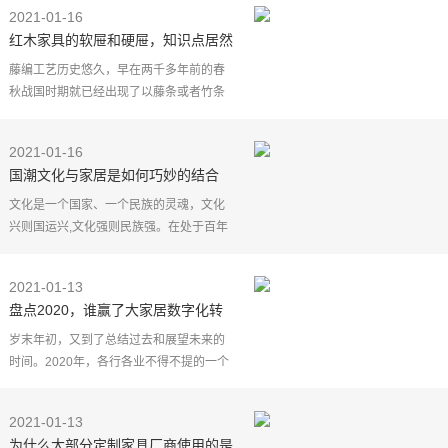
然朴实,给人一种清净、淡雅的感觉,这对于
2021-01-16
穿梭在钢
红木家具的软屉和硬屉，知识点居然
这么多！
藤编工艺历史悠久，早在两千多年前的春
秋战国时期就已经出现了以藤条或者竹条
编制的生活用具例如，筐、篮子之类的用
具。所以藤编工艺应用在传统家具身上也
2021-01-16
是理所当然的顺应
国潮文化与家居是如何巧妙的结合
的？
文化是一个国家、一个民族的灵魂，文化
兴则国运兴,文化强则民族强。在处于百年
之未有大变局的历史交汇点上，弘扬中国
文化，以文化自信来浇灌国人的心灵显得
2021-01-13
尤为重要！李宁结
盘点2020，谁赢了大家居数字化转
型突围赛？
岁末年初，又到了总结过去和展望未来的
时间。2020年，各行各业不得不提的一个
词是疫情，而与疫情相连的另一个关键
词，则是"数字化"。
2021-01-13
于大众而言，这并非一个陌生的词汇。
为什么大部分定制家具厂商使用的是