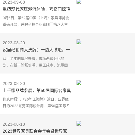
2023-09-08
重塑现代家居潮流体验，喜临门惊艳
亮相上海家博会
9月5日，第52届中国（上海）家具博览会
重磅开幕，睡眠科技企业喜临门携八大主
题空间梦幻登场（展位号3A11）。
作为行业重点展会之一，备受关注的
2023-08-20
上海家博会不仅是家居
家居经销商大洗牌：一边大撤退，一
边狂招新
从上半年的情况来看，市场两级分化加
剧，在新一轮涨价潮、用工成本、流量困
境等因素影响下，不能主动变革的传统企
业正逐步被淘汰，而部分头部企业则表现
2023-08-20
出了极高的活跃度与
上千家品牌参展，第50届国际名家具
（东莞）展览会开展
信息时报讯（记者 王颖婷）近日，业界瞩
目的2023东莞国际设计周、第50届国际名
家具（东莞）展览会正在东莞展出。本届
展会以"家具潮&middot;东莞造"为主题，表
2023-08-18
达"设计+大家居
2023世界家具联合会年会暨世界家