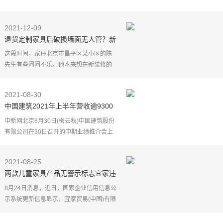
心"的主题引发全场共鸣。
顾家家居自2013年正式进入床垫领域，并
2021-12-09
用了9年时间实现了从0到33.3
退货定制家具后破损墙面无人管？新
管理办法亟需出台
这段时间，家住北京市昌平区某小区的陈
先生有些闷闷不乐。他本来想在新装修的
房子里过个开心的新年，却因为一套定制
的家具屡屡出现质量问题而头痛。陈先生
2021-08-30
告诉中国城市网记
中国建筑2021年上半年营收逾9300
亿元
中新网北京8月30日(梅云秋)中国建筑股份
有限公司在30日召开的中期业绩推介会上
公布，公司上半年实现营业总收入
9,367.16亿元，同比增长28.6%；归母净利
2021-08-25
润256.43亿元，同比增
两款儿童家具产品无警示标志宜家违
法被罚没78万元
8月24日消息，近日，国家企业信用信息公
示系统更新信息显示，宜家贸易(中国)有限
公司存在以下违法行为：使用不当，容易
造成产品本身损坏或者可能危及人身、财