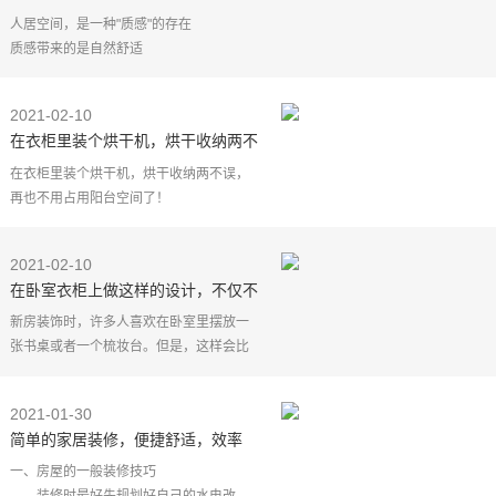
品致国潮肌理岩板，以匠心致敬质感
人居空间，是一种"质感"的存在
生活
质感带来的是自然舒适
以最纯朴的方式
重新唤醒对自然的思考
2021-02-10
以自然随性的质感生活
在衣柜里装个烘干机，烘干收纳两不
回归自我与纯粹
误，再也不用占用阳台空间了！
拥抱新式自然美学
在衣柜里装个烘干机，烘干收纳两不误，
从自然万物的美
再也不用占用阳台空间了！
在国内，洗完的衣服大多都晾晒在阳台
上，阳台也 成了家家户户的洗衣房和晾衣
2021-02-10
房，但现在很多业主都喜欢将阳
在卧室衣柜上做这样的设计，不仅不
占面积，还剩下买床头柜了
新房装饰时，许多人喜欢在卧室里摆放一
张书桌或者一个梳妆台。但是，这样会比
较占面积，更何况，卧室面积再小一点的
话，则除了衣柜外，压根没有其他地方可
2021-01-30
安装书桌或妆台。
简单的家居装修，便捷舒适，效率
高！
一、房屋的一般装修技巧