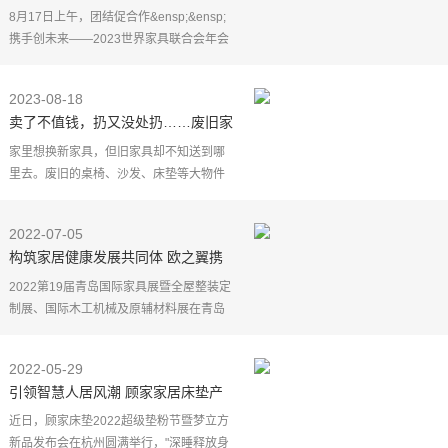
具产业集群大会在东莞盛大召开
8月17日上午，团结促合作&ensp;&ensp;
携手创未来——2023世界家具联合会年会
暨世界家具产业集群大会在东莞盛大召
开。本次大会由中国家具协会和东莞市人
2023-08-18
民政府共同主办，厚街
卖了不值钱，扔又没处扔……废旧家
具该怎么处理？
家里想换新家具，但旧家具却不知送到哪
里去。废旧的桌椅、沙发、床垫等大物件
家里放不下，卖了不值钱，扔了还要被收
费。生活中，废旧家具的处理让人感到很
2022-07-05
棘手。8 月 18 日
构筑家居健康发展共同体 欧之翼携
手丰源新材亮相青岛国际家具展
2022第19届青岛国际家具展暨全屋整装定
制展、国际木工机械及原辅材料展在青岛
国际展览中心（西海岸新区）盛大开幕，
此次展会由中国林业机械协会、山东省家
2022-05-29
具协会、深圳市家
引领智慧人居风潮 顾家家居床垫产
品力持续提升
近日，顾家床垫2022超级垫粉节暨梦立方
新品发布会在杭州圆满举行，"深睡释放身