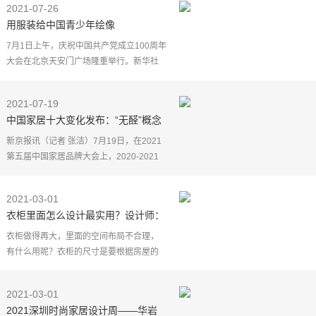
2021-07-26
产安全的产品无
用服装给中国青少年绘像
7月1日上午，庆祝中国共产党成立100周年
大会在北京天安门广场隆重举行。新华社
记者 陈建力/摄
什么是当代中国青少年的精神？
2021-07-19
是自信？是朝气？是活泼？一开始，北京
中国家居十大变化发布：“无醛”概念
服装学
渐消失，追求资本成热潮
新京报讯（记者 张洁）7月19日，在2021
第五届中国家居品牌大会上，2020-2021
中国家居十大变化发布，包括从炒作"无
醛"概念到实施"超放心"行动、从追求规模
2021-03-01
到追求资本、从网络
衣柜里面怎么设计最实用？设计师：
告诉你关键几点
衣柜做得再大，里面的空间布局不合理，
有什么用呢？衣柜的尺寸是要根据房屋的
大小来定的，不是越大越好，内部合理的
布局才是关键。
2021-03-01
另外，定制衣柜也要和定制柜子的设计师
2021深圳时尚家居设计周——华岩